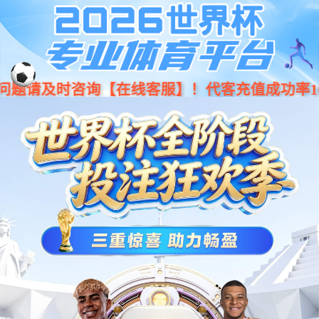
CQ9(电子中国)官方网站